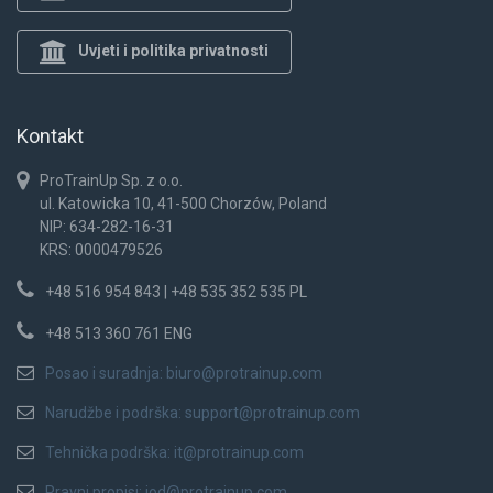
Uvjeti i politika privatnosti
Kontakt
ProTrainUp Sp. z o.o.
ul. Katowicka 10, 41-500 Chorzów, Poland
NIP: 634-282-16-31
KRS: 0000479526
+48 516 954 843 | +48 535 352 535 PL
+48 513 360 761 ENG
Posao i suradnja:
biuro@protrainup.com
Narudžbe i podrška:
support@protrainup.com
Tehnička podrška:
it@protrainup.com
Pravni propisi:
iod@protrainup.com