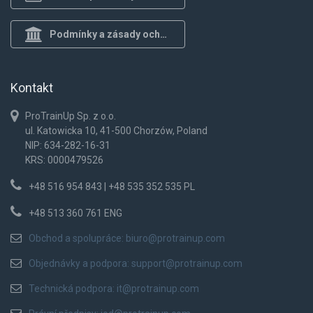
Podmínky a zásady ochrany osob.
Kontakt
ProTrainUp Sp. z o.o.
ul. Katowicka 10, 41-500 Chorzów, Poland
NIP: 634-282-16-31
KRS: 0000479526
+48 516 954 843 | +48 535 352 535 PL
+48 513 360 761 ENG
Obchod a spolupráce:
biuro@protrainup.com
Objednávky a podpora:
support@protrainup.com
Technická podpora:
it@protrainup.com