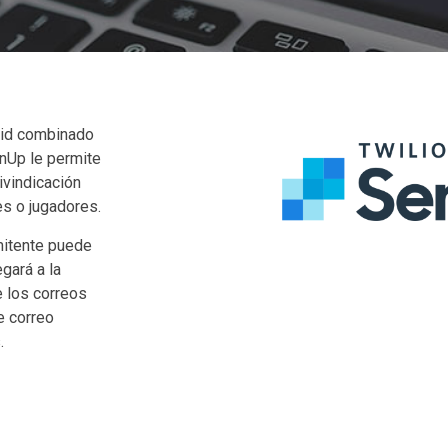
rid combinado
nUp le permite
ivindicación
s o jugadores.
mitente puede
gará a la
e los correos
e correo
.