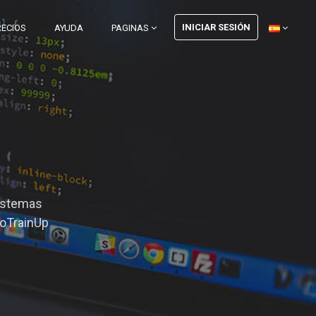
INICIAR SESIÓN
RECIOS
AYUDA
PAGINAS
sistemas
roTrainUp