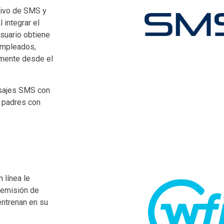
sivo de SMS y
integrar el
suario obtiene
empleados,
amente desde el
nsajes SMS con
s padres con
 línea le
 emisión de
entrenan en su