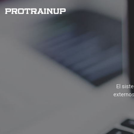
El sist
externos