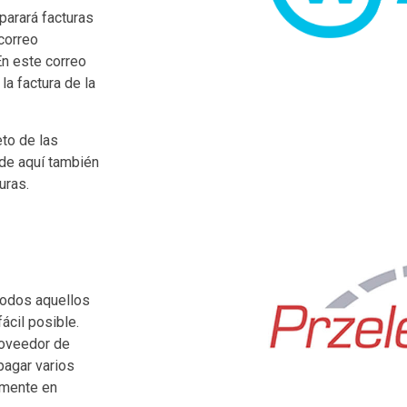
parará facturas
correo
En este correo
la factura de la
eto de las
sde aquí también
uras.
todos aquellos
ácil posible.
roveedor de
pagar varios
amente en