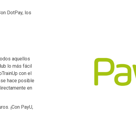
Con DotPay, los
todos aquellos
ub lo más fácil
roTrainUp con el
 se hace posible
directamente en
ros. ¡Con PayU,