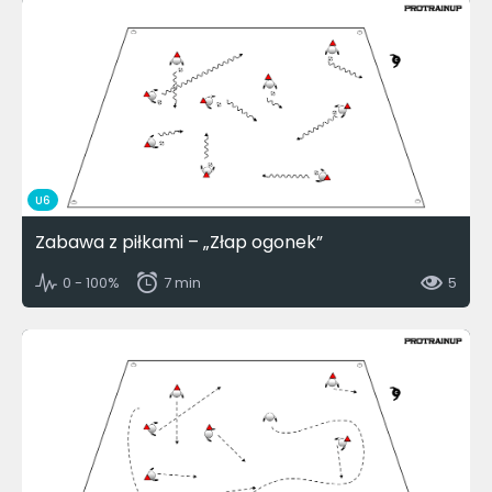
U6
Zabawa z piłkami – „Złap ogonek”
0 - 100%
7 min
5