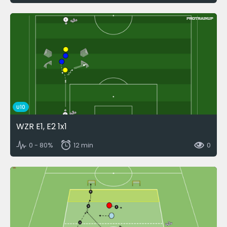
U10
WZR E1, E2 1x1
0 - 80%
12 min
0