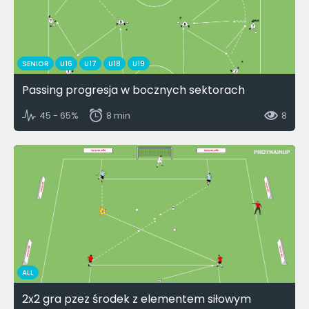
SENIOR
U16
U17
U18
U19
Passing progresja w bocznych sektorach
45 - 65%
8 min
8
ALL
2x2 gra pzez środek z elementem siłowym