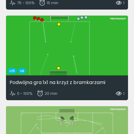
75 - 100%
15 min
1
U15
U6
Podwójna gra 1x1 na krzyż z bramkarzami
0 - 100%
20 min
1