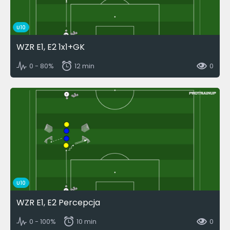
U10
WZR E1, E2 1x1+GK
0 - 80%
12 min
0
U10
WZR E1, E2 Percepcja
0 - 100%
10 min
0