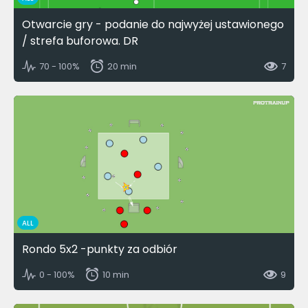
Otwarcie gry - podanie do najwyżej ustawionego
/ strefa buforowa. DR
70 - 100%
20 min
7
ALL
Rondo 5x2 -punkty za odbiór
0 - 100%
10 min
9