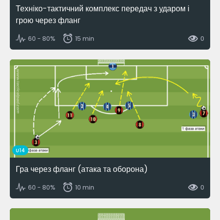
Техніко-тактичний комплекс передач з ударом і
грою через фланг
60 - 80%
15 min
0
U14
Гра через фланг (атака та оборона)
60 - 80%
10 min
0