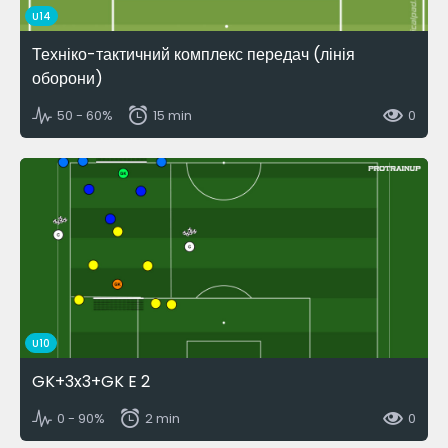
U14
Техніко-тактичний комплекс передач (лінія
оборони)
50 - 60%
15 min
0
U10
GK+3x3+GK E 2
0 - 90%
2 min
0