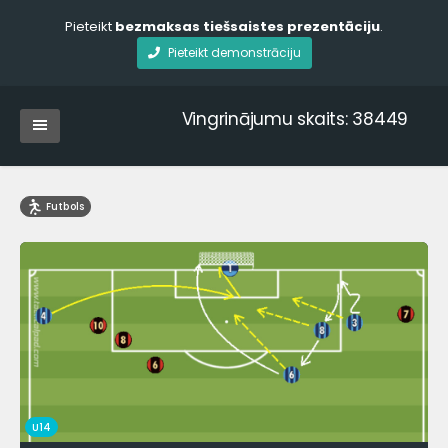
Pieteikt
bezmaksas tiešsaistes prezentāciju
.
Pieteikt demonstrāciju
Vingrinājumu skaits: 38449
Futbols
U14