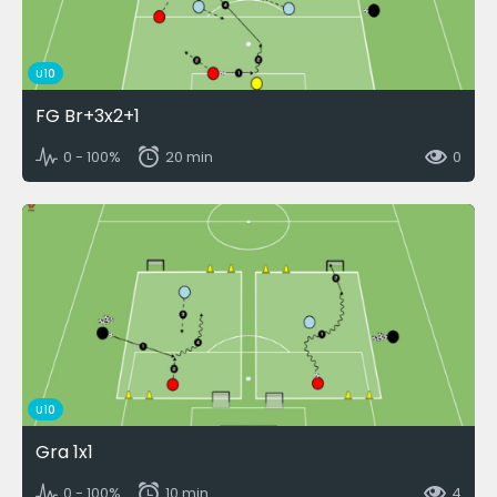
U10
FG Br+3x2+1
0 - 100%
20 min
0
U10
Gra 1x1
0 - 100%
10 min
4