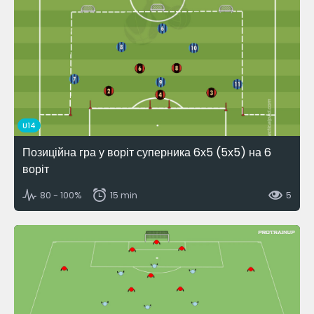
U14
Позиційна гра у воріт суперника 6х5 (5х5) на 6
воріт
80 - 100%
15 min
5