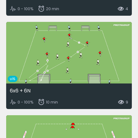
0 - 100%
20 min
4
U15
6x6 + 6N
0 - 100%
10 min
9