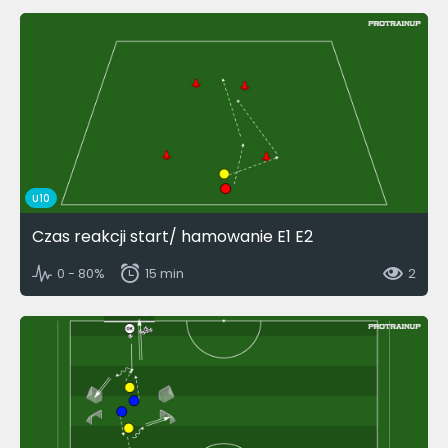
U10
Czas reakcji start/ hamowanie E1 E2
0 - 80%
15 min
2