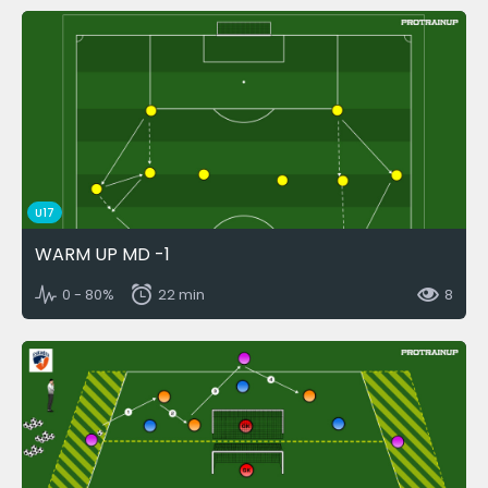
U17
WARM UP MD -1
0 - 80%
22 min
8