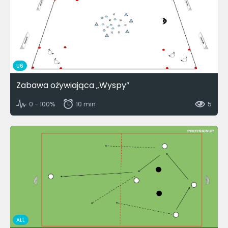
U6
Zabawa ożywiająca „Wyspy”
0 - 100%
10 min
5
ALL