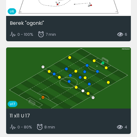
U6
Berek "ogonki"
0 - 100%
7 min
6
U17
11 x11 U 17
0 - 80%
8 min
4