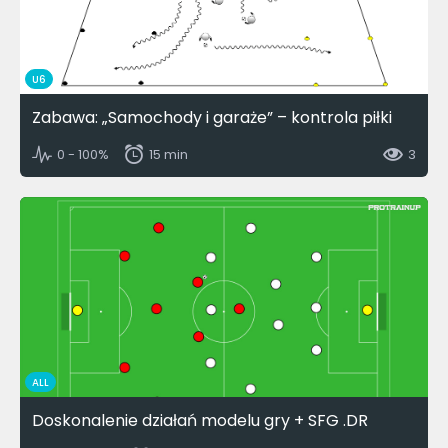
U6
Zabawa: „Samochody i garaże” – kontrola piłki
0 - 100%
15 min
3
ALL
Doskonalenie działań modelu gry + SFG .DR