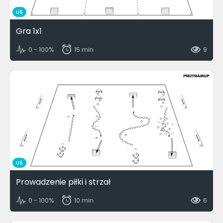
U6
Gra 1x1
0 - 100%
15 min
9
U6
Prowadzenie piłki i strzał
0 - 100%
10 min
6