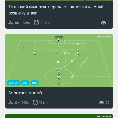
Технічний комплекс передач- тактичні взаємодії
розвитку атаки
60 - 80%
20 min
2
SENIOR
U17
U18
Schemat podań
0 - 100%
10 min
22