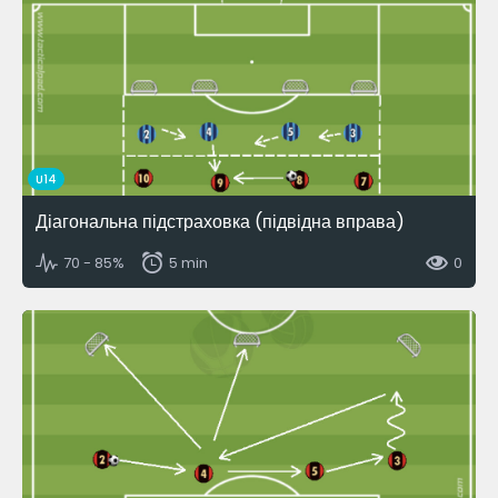
U14
Діагональна підстраховка (підвідна вправа)
70 - 85%
5 min
0