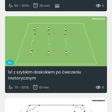
65 - 100%
25 min
6
ALL
1x1 z szybkim doskokiem po ćwiczeniu
motorycznym
70 - 100%
15 min
8