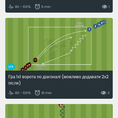
80 - 100%
5 min
1
U14
Гра 1х1 ворота по діагоналі (можливо додавати 2х2
після)
80 - 100%
16 min
3