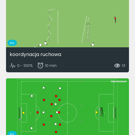
ALL
koordynacja ruchowa
0 - 100%
10 min
13
ALL