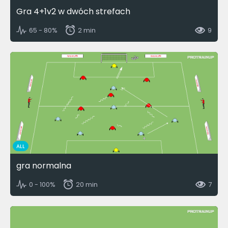
Gra 4+1v2 w dwóch strefach
65 - 80%
2 min
9
ALL
gra normalna
0 - 100%
20 min
7