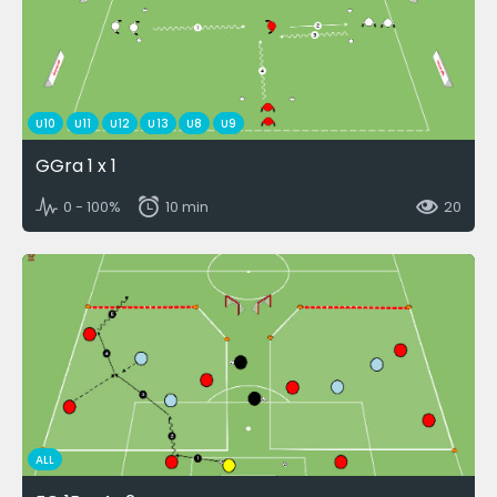
U10
U11
U12
U13
U8
U9
GGra 1 x 1
0 - 100%
10 min
20
ALL