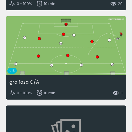
0 - 100%
10 min
20
U15
gra faza O/A
0 - 100%
10 min
11