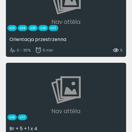
Nav attēla
U13
U14
U15
U16
U17
Orientacja przestrzenna
0 - 35%
5 min
5
Nav attēla
U16
U17
Br + 5 + 1 x 4