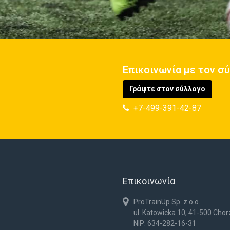
Επικοινωνία με τον σ
Γράψτε στον σύλλογο
+7-499-391-42-87
Επικοινωνία
ProTrainUp Sp. z o.o.
ul. Katowicka 10, 41-500 Cho
NIP: 634-282-16-31