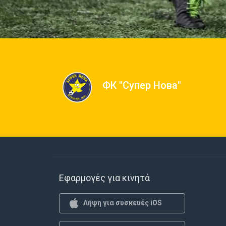
ФК "Супер Нова"
Εφαρμογές για κινητά
Λήψη για συσκευές iOS